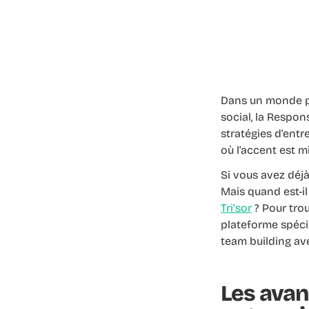
Dans un monde pr
social, la Respon
stratégies d'entr
où l'accent est m
Si vous avez déjà
Mais quand est-il
Tri’sor
? Pour trou
plateforme spécia
team building av
Les avan