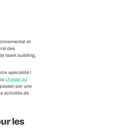
ronnemental et
tral des
 de team building,
tre spécialité !
ou
chasse au
e passer par une
s activités de
ur les