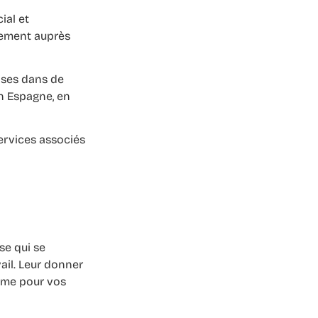
ial et
tement auprès
ises dans de
en Espagne, en
services associés
se qui se
ail. Leur donner
omme pour vos