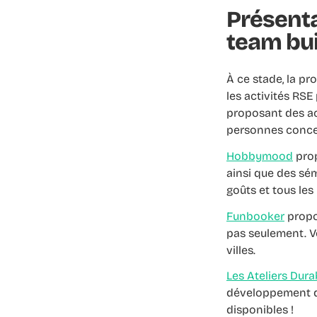
Présenta
team bui
À ce stade, la pr
les activités RSE
proposant des act
personnes concer
Hobbymood
prop
ainsi que des sém
goûts et tous les
Funbooker
propos
pas seulement. V
villes.
Les Ateliers Dura
développement dur
disponibles !