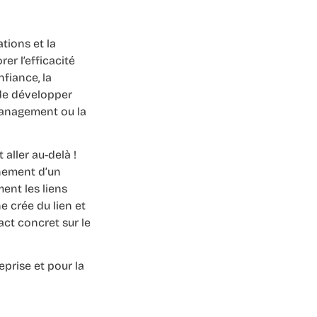
tions et la
er l’efficacité
fiance, la
 de développer
management ou la
 aller au-delà !
nement d’un
ent les liens
e crée du lien et
ct concret sur le
eprise et pour la