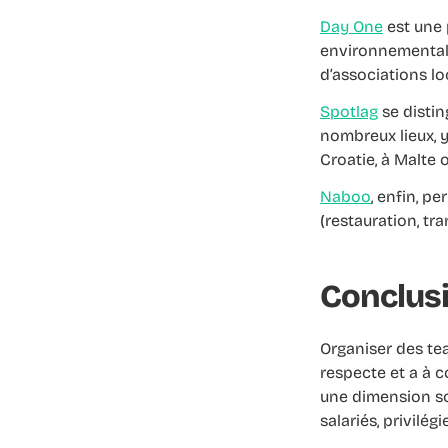
Day One
est une 
environnemental 
d’associations lo
Spotlag
se distin
nombreux lieux, y
Croatie, à Malte 
Naboo
, enfin, p
(restauration, tra
Conclus
Organiser des te
respecte et a à c
une dimension so
salariés, privilé