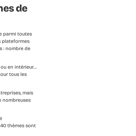
mes de
re parmi toutes
es plateformes
fs : nombre de
 ou en intérieur…
pour tous les
treprises, mais
 de nombreuses
e
e 40 thèmes sont