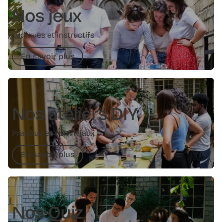
Nos jeux
Ludiques et instructifs
En savoir plus
Nos ateliers DIY
Pratique et conviviaux
En savoir plus
Nos Quiz