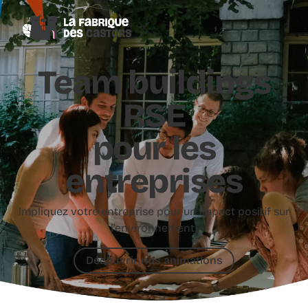
Team buildings
RSE
pour les
entreprises
Impliquez votre entreprise pour un impact positif sur
l'environnement.
Découvrir nos animations